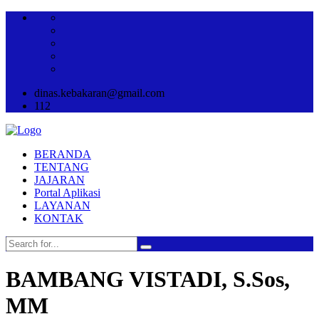
dinas.kebakaran@gmail.com
112
BERANDA
TENTANG
JAJARAN
Portal Aplikasi
LAYANAN
KONTAK
BAMBANG VISTADI, S.Sos,
MM