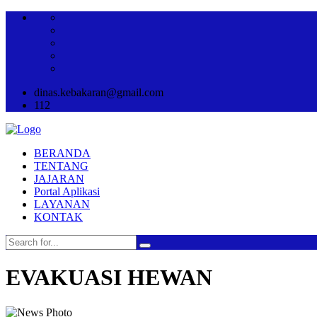
dinas.kebakaran@gmail.com
112
BERANDA
TENTANG
JAJARAN
Portal Aplikasi
LAYANAN
KONTAK
EVAKUASI HEWAN